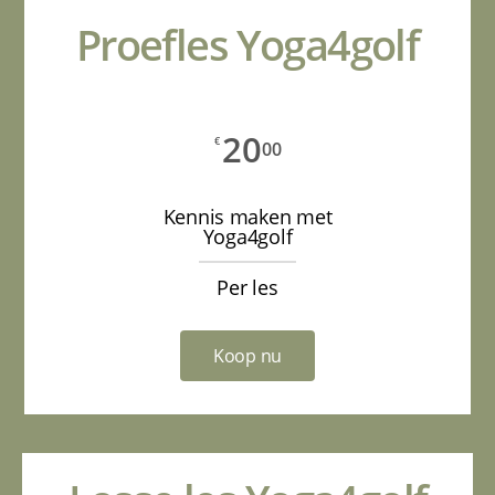
Proefles Yoga4golf
20
€
00
Kennis maken met
Yoga4golf
Per les
Koop nu