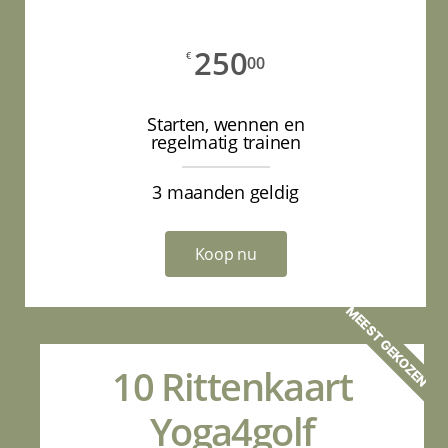
250
€
00
Starten, wennen en
regelmatig trainen
3 maanden geldig
Koop nu
MEEST GEKOZEN
10 Rittenkaart
Yoga4golf