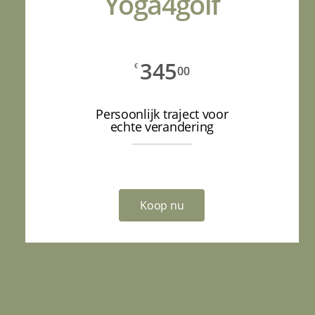
Yoga4golf
345
€
00
Persoonlijk traject voor
echte verandering
Koop nu