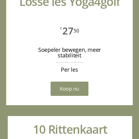
Losse les Yoga4golf
27
€
50
Soepeler bewegen, meer
stabiliteit
Per les
Koop nu
10 Rittenkaart