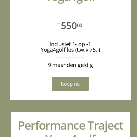
550
€
00
Inclusief 1- op -1
Yoga4golf les (t.w.v.75,-)
9 maanden geldig
Koop nu
Performance Traject